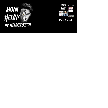
Zum Portal
by
© 2026 mit Liebe gemacht by Heundesign
Impressum
Datenschutz
Sebastian Heun
Corveyweg 1, 49429 Visbek