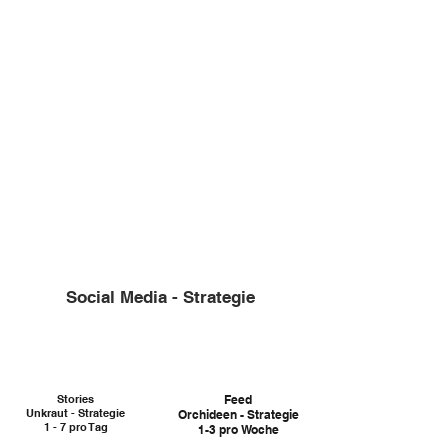
1. Hook / Begrüßung
2. Inhalt / Z.B. "3 Tipps..."
3. Call to action
("Jetzt kontaktieren")
Social Media - Strategie
Stories
Feed
Unkraut - Strategie
Orchideen - Strategie
1 - 7 pro Tag
1-3 pro Woche