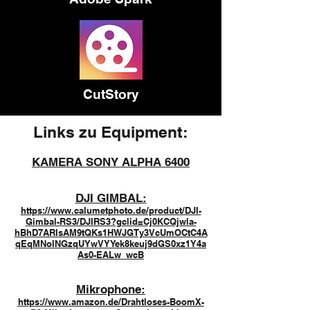
CutStory
Links zu Equipment:
KAMERA SONY ALPHA 6400
DJI GIMBAL:
https://www.calumetphoto.de/product/DJI-
Gimbal-RS3/DJIRS3?gclid=Cj0KCQjwla-
hBhD7ARIsAM9tQKs1HWJGTy3VcUmOCtC4A
qEqMNolNGzqUYwVYYek8keuj9dGS0xz1Y4a
As0-EALw_wcB
Mikrophone:
https://www.amazon.de/Drahtloses-BoomX-