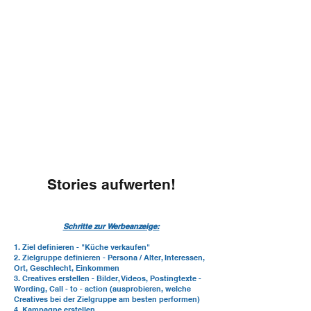
3. Call to action
("Jetzt kontaktieren")
Stories aufwerten!
Schritte zur Werbeanzeige:
1. Ziel definieren - "Küche verkaufen"
2. Zielgruppe definieren - Persona / Alter, Interessen,
Ort, Geschlecht, Einkommen
3. Creatives erstellen - Bilder, Videos, Postingtexte -
Wording, Call - to - action (ausprobieren, welche
Creatives bei der Zielgruppe am besten performen)
4. Kampagne erstellen