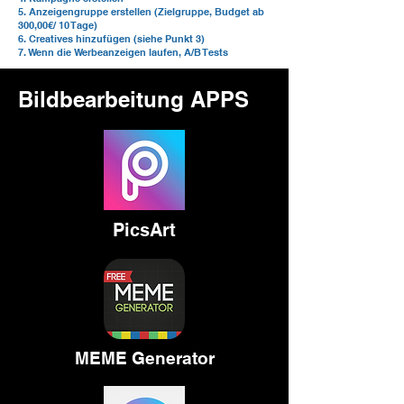
5. Anzeigengruppe erstellen (Zielgruppe, Budget ab
300,00€/ 10 Tage)
6. Creatives hinzufügen (siehe Punkt 3)
7. Wenn die Werbeanzeigen laufen, A/B Tests
Bildbearbeitung APPS
PicsArt
MEME Generator