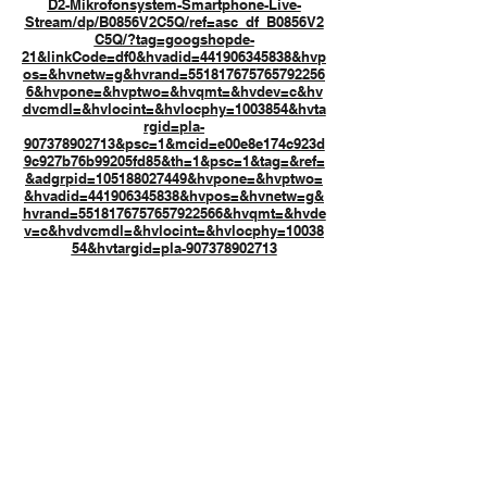
D2-Mikrofonsystem-Smartphone-Live-
Stream/dp/B0856V2C5Q/ref=asc_df_B0856V2
C5Q/?tag=googshopde-
21&linkCode=df0&hvadid=441906345838&hvp
os=&hvnetw=g&hvrand=551817675765792256
6&hvpone=&hvptwo=&hvqmt=&hvdev=c&hv
dvcmdl=&hvlocint=&hvlocphy=1003854&hvta
rgid=pla-
907378902713&psc=1&mcid=e00e8e174c923d
9c927b76b99205fd85&th=1&psc=1&tag=&ref=
&adgrpid=105188027449&hvpone=&hvptwo=
&hvadid=441906345838&hvpos=&hvnetw=g&
hvrand=5518176757657922566&hvqmt=&hvde
v=c&hvdvcmdl=&hvlocint=&hvlocphy=10038
54&hvtargid=pla-907378902713
FEEL GOOD
MANAGEMENT:
SPAß BEI DER ARBEIT
SÜßIGKEITEN, OSTERN, WEIHNACHTEN,